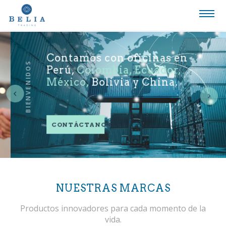
Contamos con oficinas en
BIENVENIDOS
Perú,
Colombia, Ecuador,
México,
Bolivia y China.
Ne
ous
CONTÁCTANOS
NUESTRAS MARCAS
Productos innovadores para cada momento de la
vida.